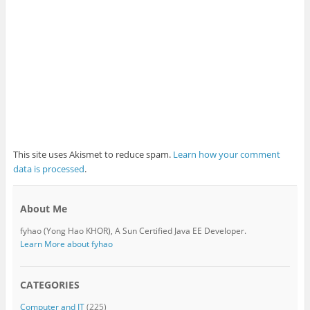
This site uses Akismet to reduce spam.
Learn how your comment
data is processed
.
About Me
fyhao (Yong Hao KHOR), A Sun Certified Java EE Developer.
Learn More about fyhao
CATEGORIES
Computer and IT
(225)