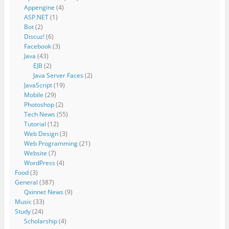
Appengine
(4)
ASP.NET
(1)
Bot
(2)
Discuz!
(6)
Facebook
(3)
Java
(43)
EJB
(2)
Java Server Faces
(2)
JavaScript
(19)
Mobile
(29)
Photoshop
(2)
Tech News
(55)
Tutorial
(12)
Web Design
(3)
Web Programming
(21)
Website
(7)
WordPress
(4)
Food
(3)
General
(387)
Qxinnet News
(9)
Music
(33)
Study
(24)
Scholarship
(4)