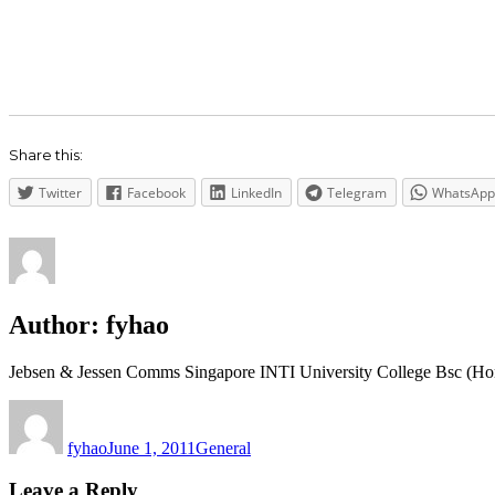
Share this:
Twitter
Facebook
LinkedIn
Telegram
WhatsApp
Author:
fyhao
Jebsen & Jessen Comms Singapore INTI University College Bsc (Ho
Author
Posted
Categories
on
fyhao
June 1, 2011
General
Leave a Reply