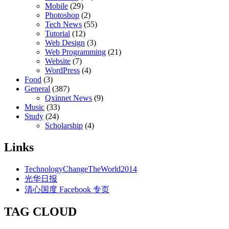
Mobile
(29)
Photoshop
(2)
Tech News
(55)
Tutorial
(12)
Web Design
(3)
Web Programming
(21)
Website
(7)
WordPress
(4)
Food
(3)
General
(387)
Qxinnet News
(9)
Music
(33)
Study
(24)
Scholarship
(4)
Links
TechnologyChangeTheWorld2014
光华日报
清心国度 Facebook 专页
TAG CLOUD