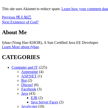
This site uses Akismet to reduce spam.
Learn how your comment data 
Post
Previous
Previous
情人知己
post:
Next
Next
Existence of God?
navigation
post:
About Me
fyhao (Yong Hao KHOR), A Sun Certified Java EE Developer.
Learn More about fyhao
CATEGORIES
Computer and IT
(225)
Appengine
(4)
ASP.NET
(1)
Bot
(2)
Discuz!
(6)
Facebook
(3)
Java
(43)
EJB
(2)
Java Server Faces
(2)
JavaScript
(19)